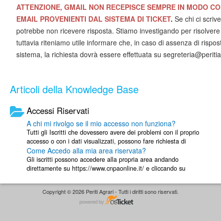
ATTENZIONE, GMAIL NON RECEPISCE SEMPRE IN MODO C
EMAIL PROVENIENTI DAL SISTEMA DI TICKET
.
Se chi ci scrive
potrebbe non ricevere risposta. Stiamo investigando per risolvere
tuttavia riteniamo utile informare che, in caso di assenza di rispos
sistema, la richiesta dovrà essere effettuata su
segreteria@peritiag
Articoli della Knowledge Base
Accessi Riservati
A chi mi rivolgo se il mio accesso non funziona?
Tutti gli Iscritti che dovessero avere dei problemi con il proprio
accesso o con i dati visualizzati, possono fare richiesta di
Come Accedo alla mia area riservata?
supporto al proprio ...
Gli iscritti possono accedere alla propria area andando
direttamente su https://www.cnpaonline.it/ e cliccando su
ISCRITTI , oppure passando dal ...
Copyright © 2026 Periti Agrari - Tutti i diritti sono riservati.